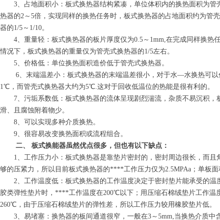
3、占地面积小：板式换热器结构紧凑，单位体积内的换热面积为管
热器的
2
～
5
倍，实现同样的换热任务时，板式换热器的占地面积约为管壳
器的
1/5
～
1/10
。
4、重量轻：板式换热器的板片厚度仅为
0.5
～
1mm,
在完成同样换热
情况下，板式换热器的重量仅为管壳式换热器的
1/5
左右。
5、价格低：单位换热面积造价低于管壳式换热器。
6、末端温差小：板式换热器的末端温差很小，对于水
—
水换热可以
1
℃，而管壳式换热器大约为
5
℃
.
这对于回收低温位的热能是很有利的。
7、污垢系数低：板式换热器的流体呈现剧烈湍流，杂质不易沉积，
滑、且腐蚀附着物少。
8、可以实现多种介质换热。
9、很容易改变换热面积或流程组合。
二、 板式换能器虽然优点很多，但也有以下缺点：
1、工作压力小：板式换热器是靠垫片密封的，密封周边很长，而且
够的压紧力，所以目前板式换热器的****工作压力仅为
2.5MPAa
；单板面
2、工作温度低：板式换热器的工作温度决定于密封垫片能承受的温
胶类弹性垫片时，****工作温度在
200
℃以下；用压缩石棉绒垫片工作温
260
℃，由于压缩石棉绒垫片的弹性差，所以工作压力较用橡胶垫片低。
3、易堵塞：换热器的板间通道很窄，一般在
3
～
5mm,
当换热介质中