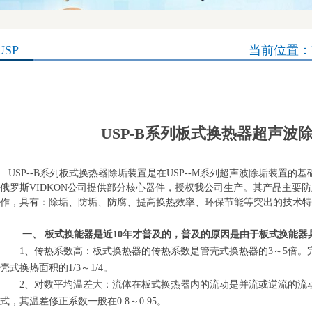
SP
当前位置：
USP-B系列板式换热器超声波
USP--B
系列板式换热器除垢装置是在
USP--M
系列超声波除垢装置的基
俄罗斯
VIDKON
公司提供部分核心器件，授权我公司生产。其产品主要防
作，具有：除垢、防垢、防腐、提高换热效率、环保节能等突
出的技术特
一、 板式换能器是近
10
年才普及的，普及的原因是由于板式换能器
1、传热系数高：板式换热器的传热系数是管壳式换热器的
3
～
5
倍。
壳式换热面积的
1/3
～
1/4
。
2、对数平均温差大：流体在板式换热器内的流动是并流或逆流的流
式，其温差修正系数一般在
0.8
～
0.95
。