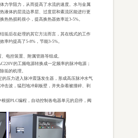
体力学阻力，从而提高了水流的速度。水与金属
热液体的层流边界层、过度层和紊流区能进行更
换热热损耗很小，提高换热器效率近
3-5%
。
结垢后在处理的其它方法而言，其在线式的工作
率约提高了5-8%，节能
3-5%
。
装置、电控装置、附属管路等组成。
AC220V
的工频电源转换成一定频率的脉冲电源；
除垢的机理。
一定的压力进入脉冲震荡发生器，形成高压脉冲水气
冲击波，猛烈地冲刷板壁，并夹杂着被撞碎、剥
中根据
PLC
编程，自动控制各电器单元的启停，阀