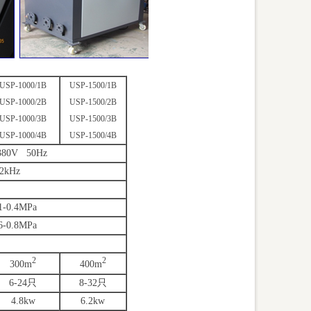
USP-1000/1B
USP-1500/1B
USP-1000/2B
USP-1500/2B
USP-1000/3B
USP-1500/3B
USP-1000/4B
USP-1500/4B
380V 50Hz
2kHz
.1-0.4MPa
.6-0.8MPa
2
2
300m
400m
6-24
只
8-32
只
4.8kw
6.2kw