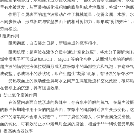
裂纹逐渐增多后，水垢便形成沙砾状颗粒，一部分从管壁表面脱落。水在
里有水被蒸发，从而带动碳化沉积物的膨胀和成片地脱落，将垢****彻
作用于金属表面的超声波振动产生了机械能量，使得金属、水垢、水
不同步振动，形成垢层与管壁界面上的相对剪切力，即形成“剪切效应”
劳而松脱。
l 阻垢作用
阻垢彻底，自安装之日起，新垢生成的概率很小。
阻垢机理：超声波在液体介质中通过“空化效应”，将水分子裂解为
H
垢物质离子可形成诸如
CaOH
、
MgOH
等的化合物，从而增加水的溶解能
超声波的辐射把液体拉裂而形成无数极微小的局部空穴和气泡，在这些气
成硬盐，形成细小的沙状物，即产生超生“凝聚”现象，有很强的争夺水中
受热表面上的振动使金属与水之间产生高速微流和空化效应，破坏垢
在管壁上的沉淀，具有阻垢效果。
l 防止氧化腐蚀作用
在管壁内表面自然形成的裂缝中，存有水中溶解的氧气，在超声波振
的脉冲长期地作用于管的内壁表面，在微小的缝隙附近发生变形变化，这
水中的溶氧就不会渗入裂缝中，****了腐蚀的源头，保护金属免受磨蚀
面的钝化，可有效防止水中溶氧对金属的腐蚀，相当于****钢铁管受氧
l 提高换热器效率