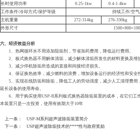
长时使用功率
0.25-1kw
0.4-1.4kw
工作条件
/
冷却方式
/
保护等级
持续工作
/
空气
主机重量
272-314kg
276-330kg
外形尺寸
1500
×
800
×
10
六、经济效益分析
1、热网循环水不用添加阻垢剂，节省加药费用，降低运行费用。
2、板式换热器不用解体清垢，减少解体清垢所发生的材料更换及维
3、减少停机除垢所造成的直接和间接经济损失。
4、保证换热效率，减少燃料的浪费，增加设备运行的经济性和安全
5、实现在线防垢和除垢，降低工人的劳动强度，减少人工清理费用，
延长设备的使用寿命。
6、用于购买使用
USP-B
系列板式换热器除垢装置的成本，在它们工
本装置只是一次投资，使用有效期大于
10
年
上一条：
USP-M系列超声波除垢装置简介
下一条：
USP超声波除垢技术的****性与政府奖励