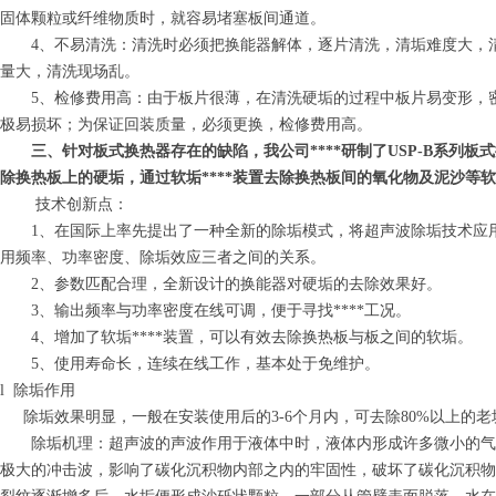
固体颗粒或纤维物质时，就容易堵塞板间通道。
4、不易清洗：清洗时必须把换能器解体，逐片清洗，清垢难度大，
量大，清洗现场乱。
5、检修费用高：由于板片很薄，在清洗硬垢的过程中板片易变形，
极易损坏；为保证回装质量，必须更换，检修费用高。
三、针对
板式换热器
存在的缺陷，我公司****研制了
USP-B
系列板式
除换热板上的硬垢，通过软垢****装置去除换热板间的氧化物及泥沙等
技术创新点：
1、在国际上率先提出了一种全新的除垢模式，将超声波除垢技术应
用频率、功率密度、除垢效应三者之间的关系。
2、参数匹配合理，全新设计的换能器对硬垢的去除效果好。
3、输出频率与功率密度在线可调，便于寻找****工况。
4、增加了软垢****装置，可以有效去除换热板与板之间的软垢。
5、使用寿命长，连续在线工作，基本处于免维护。
l 除垢作用
除垢效果明显，一般在安装使用后的
3-6
个月内，可去除
80%
以上的老
除垢机理：超声波的声波作用于液体中时，液体内形成许多微小的气
极大的冲击波，影响了碳化沉积物内部之内的牢固性，破坏了碳化沉积物