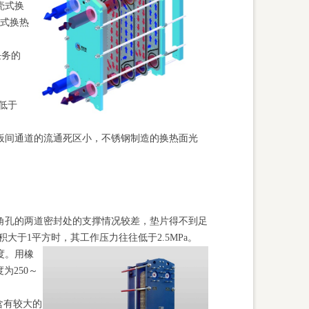
壳式换
式换热
任务的
低于
板间通道的流通死区小，不锈钢制造的换热面光
角孔的两道密封处的支撑情况较差，垫片得不到足
积大于
1
平方时，其工作压力往往低于
2.5MPa
。
度。用橡
度为
250
～
含有较大的