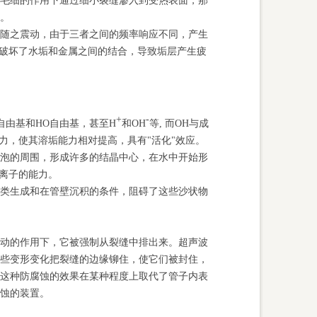
毛细的作用下通过细小裂缝渗入到受热表面，那
底。
随之震动，由于三者之间的频率响应不同，产生
，破坏了水垢和金属之间的结合，导致垢层产生疲
+
-
自由基和
HO
自由基，甚至
H
和
OH
等
,
而
OH
与成
力，使其溶垢能力相对提高，具有
"
活化
"
效应。
泡的周围，形成许多的结晶中心，在水中开始形
离子的能力。
类生成和在管壁沉积的条件，阻碍了这些沙状物
动的作用下，它被强制从裂缝中排出来。超声波
些变形变化把裂缝的边缘铆住，使它们被封住，
。这种防腐蚀的效果在某种程度上取代了管子内表
腐蚀的装置。