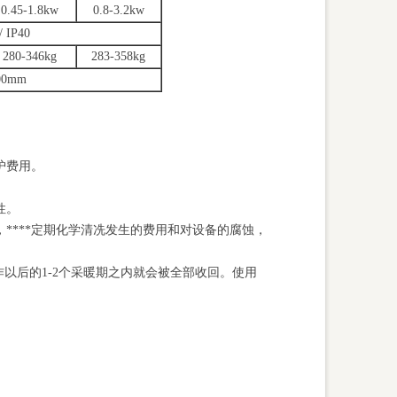
0.45-1.8kw
0.8-3.2kw
/ IP40
280-346kg
283-358kg
00mm
护费用。
性。
****定期化学清冼发生的费用和对设备的腐蚀，
作以后的
1-2
个采暖期之内就会被全部收回。使用