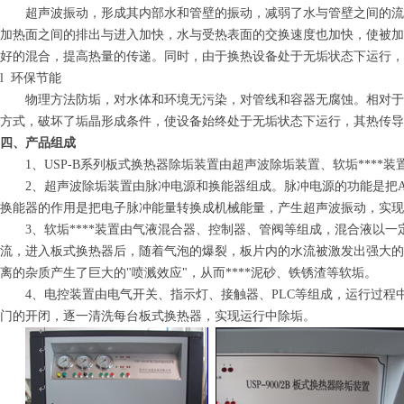
超声波振动，形成其内部水和管壁的振动，减弱了水与管壁之间的流
加热面之间的排出与进入加快，水与受热表面的交换速度也加快，使被加
好的混合，提高热量的传递。同时，由于换热设备处于无垢状态下运行，
l 环保节能
物理方法防垢，对水体和环境无污染，对管线和容器无腐蚀。相对于
方式，破坏了垢晶形成条件，使设备始终处于无垢状态下运行，其热传导效
四、产品组成
1、
USP-B
系列板式换热器除垢装置由超声波除垢装置、软垢****
2、超声波除垢装置由脉冲电源和换能器组成。脉冲电源的功能是把
换能器的作用是把电子脉冲能量转换成机械能量，产生超声波振动，实现
3、软垢****装置由气液混合器、控制器、管阀等组成，混合液以
流，进入板式换热器后，随着气泡的爆裂，板片内的水流被激发出强大的
离的杂质产生了巨大的
"
喷溅效应
"
，从而****泥砂、铁锈渣等软垢。
4、电控装置由电气开关、指示灯、接触器、
PLC
等组成，运行过程
门的开闭，逐一清洗每台板式换热器，实现运行中除垢。