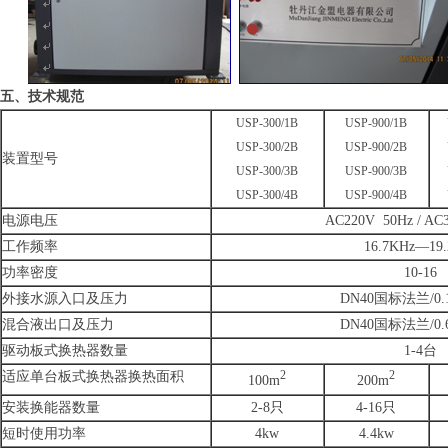
五、技术规范
USP-300/1B
USP-900/1B
USP-300/2B
USP-900/2B
装置型号
USP-300/3B
USP-900/3B
USP-300/4B
USP-900/4B
电源电压
AC220V 50Hz / AC
工作频率
16.7KHz—19.
功率密度
10-16
外接水源入口及压力
DN40
国标法兰
/0
混合液出口及压力
DN40
国标法兰
/0
驱动板式换热器数量
1-4
台
适应单台板式换热器换热面积
2
2
100m
200m
安装换能器数量
2-8
只
4-16
只
短时使用功率
4kw
4.4kw