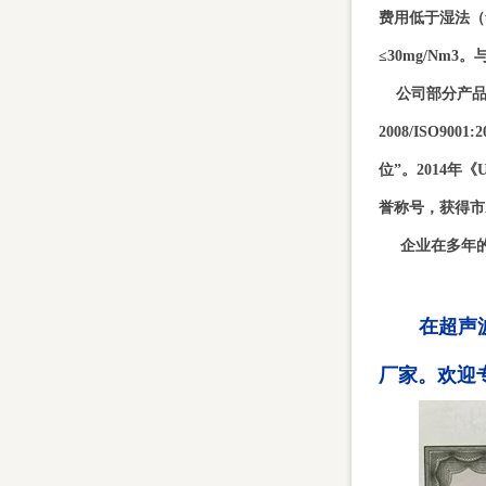
费用低于湿法（
≤30mg/N
公司部分产品
2008/ISO
位”。2014
誉称号，获得市
企业在多年的
在超声
厂家。
欢迎