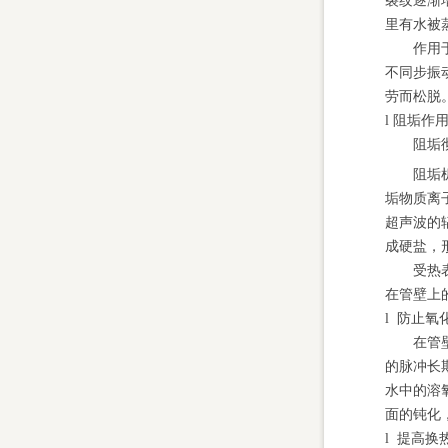
裂纹逐渐
里有水被
作用
不同步振
劳而松脱
l 阻垢作
阻垢
阻垢
垢物质离
超声波的
成硬盐，
受热
在管壁上
l 防止氧
在管
的脉冲长
水中的溶
面的钝化
l 提高换