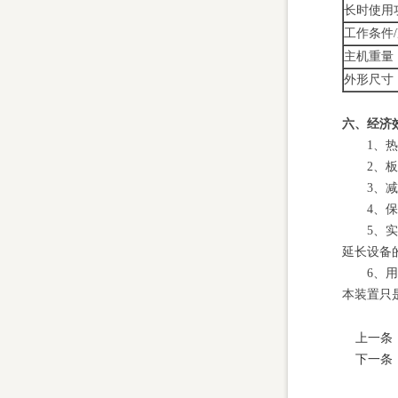
长时使用
工作条件
/
主机重量
外形尺寸
六、经济
1、
2、
3、
4、
5、
延长设备
6、用
本装置只
上一条
下一条