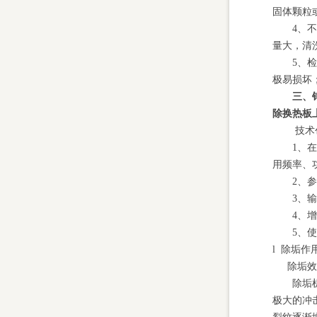
固体颗粒
4、
量大，清
5、
极易损坏
三、
除换热板
技术
1、
用频率、
2、
3、
4、
5、
l 除垢作
除垢效
除垢
极大的冲