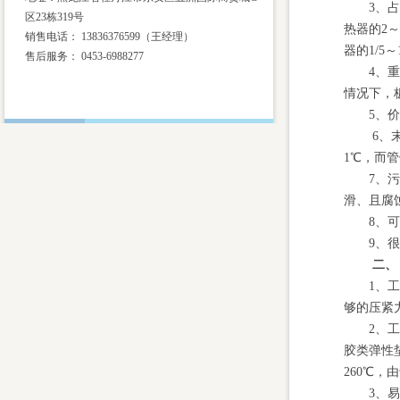
3、
区23栋319号
热器的
2
～
销售电话： 13836376599（王经理）
器的
1/5
～
售后服务：
0453-6988277
4、
情况下，
5、
6、
1
℃，而管
7、
滑、且腐
8、
9、
二、
1、
够的压紧
2、
胶类弹性垫
260
℃，由
3、